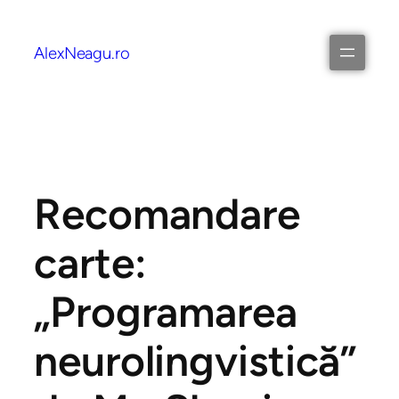
AlexNeagu.ro
Recomandare
carte:
„Programarea
neurolingvistică”