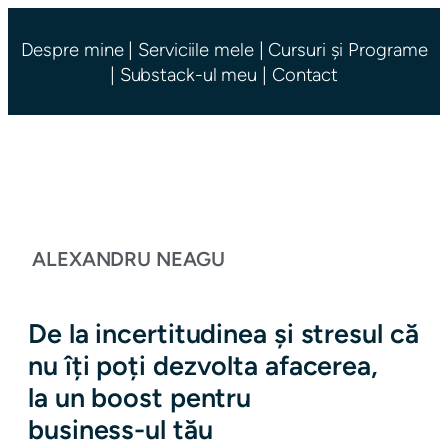
Despre mine
|
Serviciile mele
|
Cursuri și Programe
|
Substack-ul meu
|
Contact
ALEXANDRU NEAGU
De la incertitudinea și stresul că
nu îți poți dezvolta afacerea,
la un boost pentru
business-ul tău