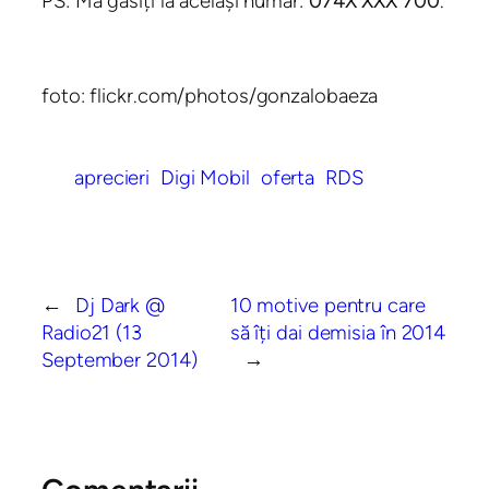
PS: Mă găsiți la același număr:
074X XXX 700
.
foto: flickr.com/photos/gonzalobaeza
aprecieri
Digi Mobil
oferta
RDS
←
Dj Dark @
10 motive pentru care
Radio21 (13
să îți dai demisia în 2014
September 2014)
→