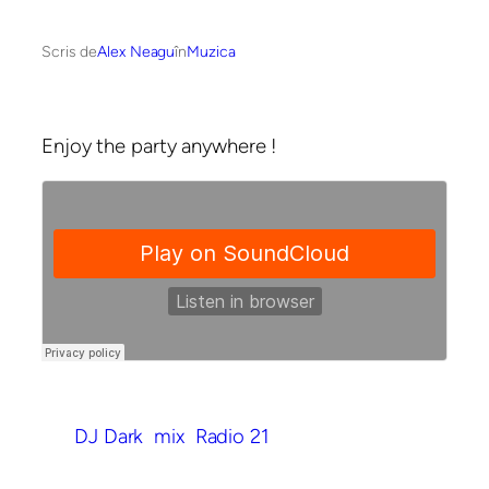
Scris de
Alex Neagu
în
Muzica
Enjoy the party anywhere !
DJ Dark
mix
Radio 21