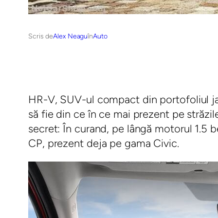
Scris de
Alex Neagu
în
Auto
HR-V, SUV-ul compact din portofoliul jap
să fie din ce în ce mai prezent pe străzil
secret: În curand, pe lângă motorul 1.5 b
CP, prezent deja pe gama Civic.