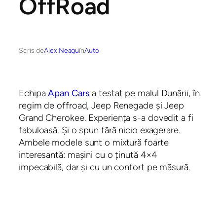
OffRoad
Scris de
Alex Neagu
în
Auto
Echipa
Apan Cars
a testat pe malul Dunării, în
regim de offroad, Jeep Renegade și Jeep
Grand Cherokee. Experiența s-a dovedit a fi
fabuloasă. Și o spun fără nicio exagerare.
Ambele modele sunt o mixtură foarte
interesantă: mașini cu o ținută 4×4
impecabilă, dar și cu un confort pe măsură.