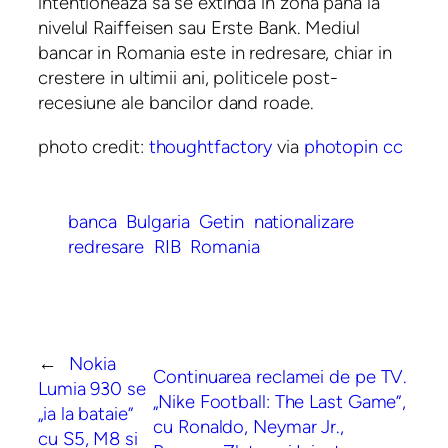
intentioneaza sa se extinda in zona pana la
nivelul Raiffeisen sau Erste Bank. Mediul
bancar in Romania este in redresare, chiar in
crestere in ultimii ani, politicele post-
recesiune ale bancilor dand roade.
photo credit:
thoughtfactory
via
photopin
cc
banca
Bulgaria
Getin
nationalizare
redresare
RIB
Romania
←
Nokia
Continuarea reclamei de pe TV.
Lumia 930 se
„Nike Football: The Last Game”,
„ia la bataie”
cu Ronaldo, Neymar Jr.,
cu S5, M8 si