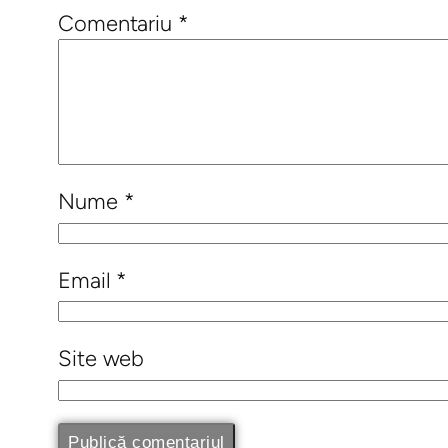
Comentariu
*
Nume
*
Email
*
Site web