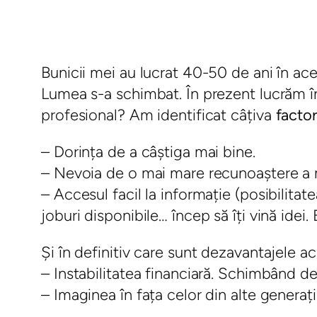
Bunicii mei au lucrat 40-50 de ani în ace
Lumea s-a schimbat. În prezent lucrăm î
profesional? Am identificat câțiva
factor
– Dorința de a câștiga mai bine.
– Nevoia de o mai mare recunoaștere a m
– Accesul facil la informație (posibilitat
joburi disponibile… încep să îți vină ide
Și în definitiv care sunt dezavantajele 
– Instabilitatea financiară. Schimbând des
– Imaginea în fața celor din alte generații