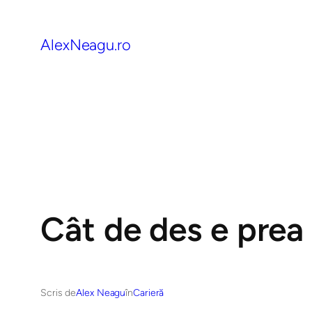
AlexNeagu.ro
Cât de des e prea 
Scris de
Alex Neagu
în
Carieră