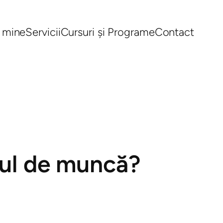
 mine
Servicii
Cursuri și Programe
Contact
ocul de muncă?