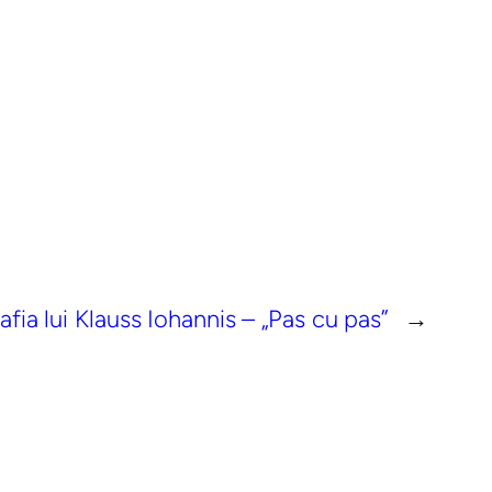
fia lui Klauss Iohannis – „Pas cu pas”
→