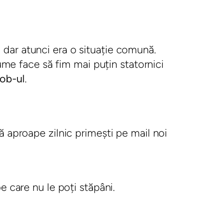
 dar atunci era o situație comună.
me face să fim mai puțin statornici
job-ul
.
că aproape zilnic primești pe mail noi
pe care nu le poți stăpâni.