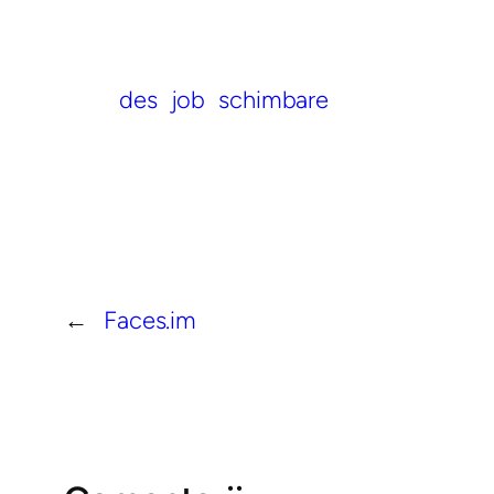
des
job
schimbare
←
Faces.im