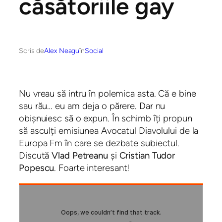
căsătoriile gay
Scris de
Alex Neagu
în
Social
Nu vreau să intru în polemica asta. Că e bine
sau rău… eu am deja o părere. Dar nu
obișnuiesc să o expun. În schimb îți propun
să asculți emisiunea Avocatul Diavolului de la
Europa Fm în care se dezbate subiectul.
Discută
Vlad Petreanu
și
Cristian Tudor
Popescu
. Foarte interesant!