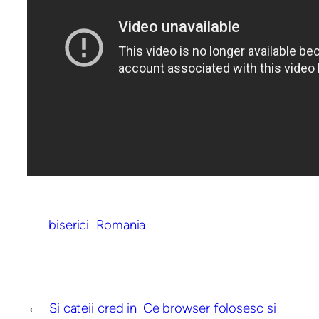
biserici
Romania
←
Si cateii cred in
Ce browser folosesc si