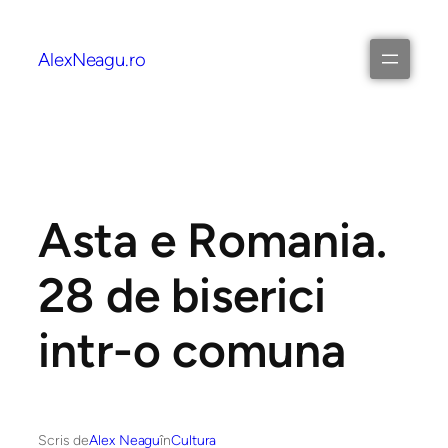
AlexNeagu.ro
Asta e Romania.
28 de biserici
intr-o comuna
Scris de
Alex Neagu
în
Cultura