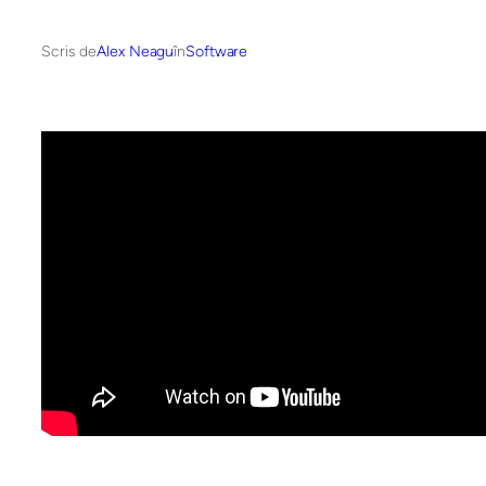
Scris de
Alex Neagu
în
Software