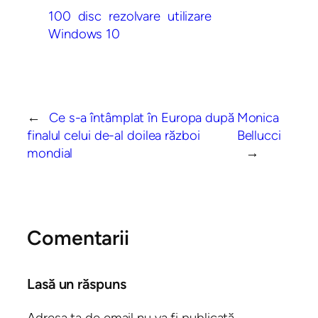
100
disc
rezolvare
utilizare
Windows 10
←
Ce s-a întâmplat în Europa după
Monica
finalul celui de-al doilea război
Bellucci
mondial
→
Comentarii
Lasă un răspuns
Adresa ta de email nu va fi publicată.