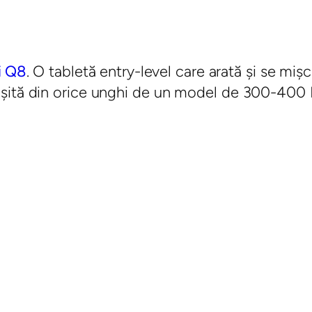
i Q8
. O tabletă entry-level care arată şi se mi
şită din orice unghi de un model de 300-400 Eu