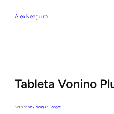
AlexNeagu.ro
Tableta Vonino Plu
Scris de
Alex Neagu
în
Gadget