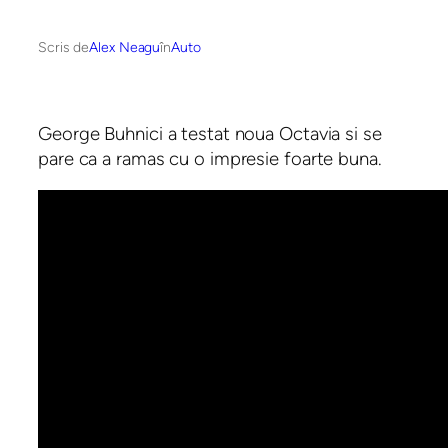
Scris de
Alex Neagu
în
Auto
George Buhnici a testat noua Octavia si se
pare ca a ramas cu o impresie foarte buna.