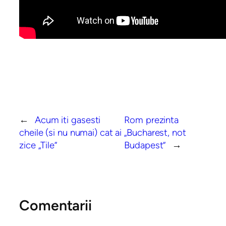
←
Acum iti gasesti
Rom prezinta
cheile (si nu numai) cat ai
„Bucharest, not
zice „Tile”
Budapest”
→
Comentarii