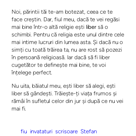
Noi, părintii tăi te-am botezat, ceea ce te
face creștin. Dar, fiul meu, dacă te vei regăsi
mai bine într-o altă religie ești
liber
să o
schimbi. Pentru că religia este unul dintre cele
mai intime lucruri din lumea asta. Și dacă nu o
simți cu toată trăirea ta, nu are rost să pozezi
în persoană religioasă. Iar dacă să fi liber
cugetător te definește mai bine, te voi
înțelege perfect.
Nu uita, băiatul meu, ești liber să alegi, ești
liber să gândești. Trăiește-ți viața frumos și
rămâi în sufletul celor din jur și după ce nu vei
mai fi.
fiu
invataturi
scrisoare
Stefan