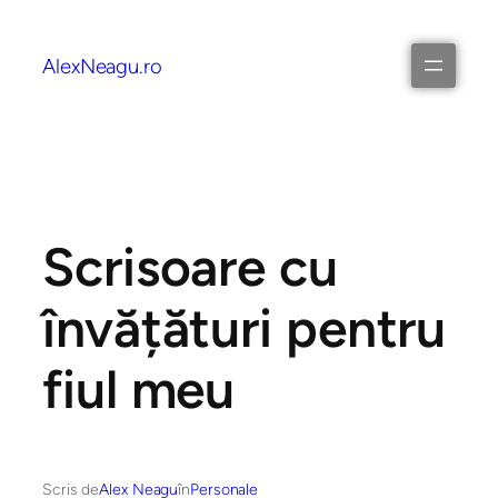
AlexNeagu.ro
Scrisoare cu
învățături pentru
fiul meu
Scris de
Alex Neagu
în
Personale