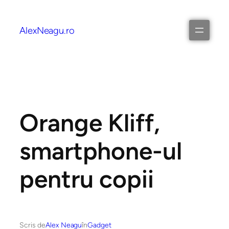
AlexNeagu.ro
Orange Kliff,
smartphone-ul
pentru copii
Scris de
Alex Neagu
în
Gadget