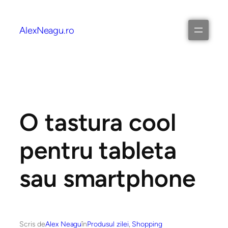
AlexNeagu.ro
O tastura cool
pentru tableta
sau smartphone
Scris de
Alex Neagu
în
Produsul zilei
, 
Shopping