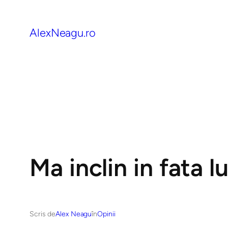
AlexNeagu.ro
Ma inclin in fata 
Scris de
Alex Neagu
în
Opinii