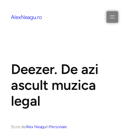
AlexNeagu.ro
Deezer. De azi
ascult muzica
legal
Scris de
Alex Neagu
în
Personale