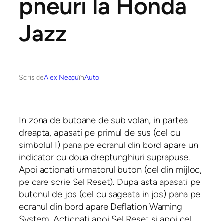
pneuri la Honda
Jazz
Scris de
Alex Neagu
în
Auto
In zona de butoane de sub volan, in partea
dreapta, apasati pe primul de sus (cel cu
simbolul I) pana pe ecranul din bord apare un
indicator cu doua dreptunghiuri suprapuse.
Apoi actionati urmatorul buton (cel din mijloc,
pe care scrie Sel Reset). Dupa asta apasati pe
butonul de jos (cel cu sageata in jos) pana pe
ecranul din bord apare Deflation Warning
System. Actionati apoi Sel Reset si apoi cel