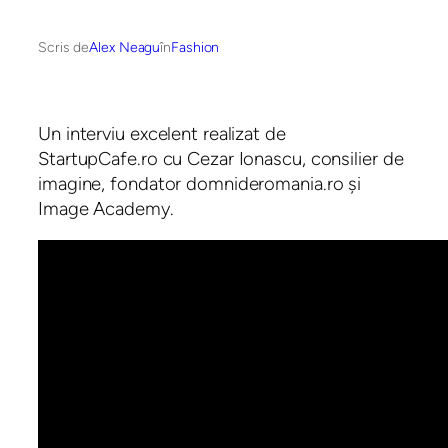
Scris de
Alex Neagu
în
Fashion
Un interviu excelent realizat de
StartupCafe.ro cu Cezar Ionascu, consilier de
imagine, fondator domnideromania.ro și
Image Academy.