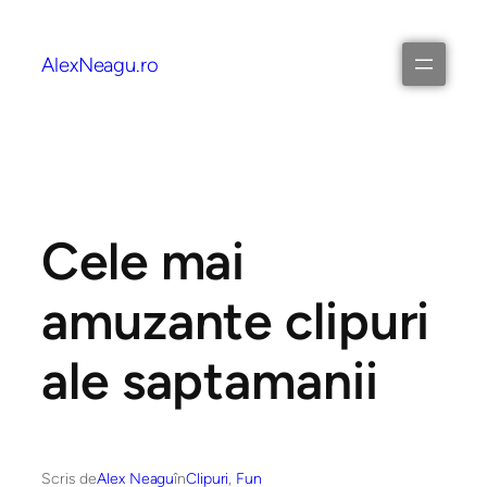
AlexNeagu.ro
Cele mai
amuzante clipuri
ale saptamanii
Scris de
Alex Neagu
în
Clipuri
, 
Fun