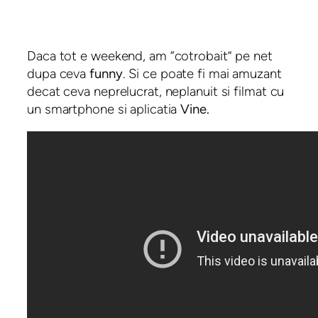
Daca tot e weekend, am “cotrobait” pe net
dupa ceva
funny
. Si ce poate fi mai amuzant
decat ceva neprelucrat, neplanuit si filmat cu
un smartphone si aplicatia
Vine.