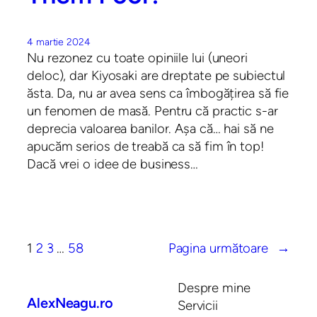
4 martie 2024
Nu rezonez cu toate opiniile lui (uneori
deloc), dar Kiyosaki are dreptate pe subiectul
ăsta. Da, nu ar avea sens ca îmbogățirea să fie
un fenomen de masă. Pentru că practic s-ar
deprecia valoarea banilor. Așa că… hai să ne
apucăm serios de treabă ca să fim în top!
Dacă vrei o idee de business…
1
2
3
…
58
Pagina următoare
→
Despre mine
AlexNeagu.ro
Servicii