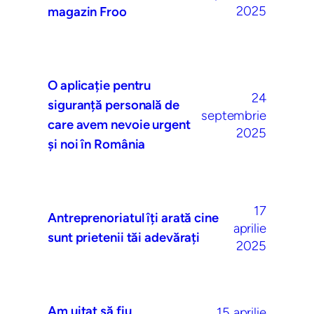
2025
magazin Froo
O aplicație pentru
24
siguranță personală de
septembrie
care avem nevoie urgent
2025
și noi în România
17
Antreprenoriatul îți arată cine
aprilie
sunt prietenii tăi adevărați
2025
Am uitat să fiu
15 aprilie