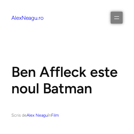
AlexNeagu.ro
Ben Affleck este
noul Batman
Scris de
Alex Neagu
în
Film