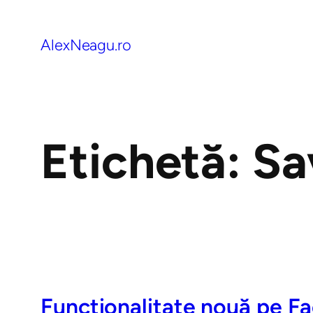
AlexNeagu.ro
Etichetă:
Sa
Funcționalitate nouă pe F