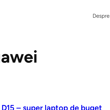
Despre
awei
D15 – super laptop de buget