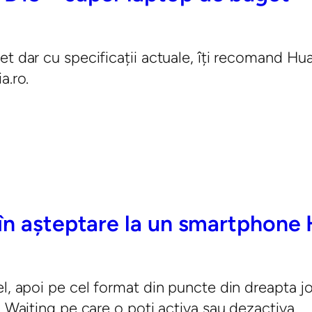
get dar cu specificații actuale, îți recomand 
a.ro.
 în așteptare la un smartphone
l, apoi pe cel format din puncte din dreapta jo
l Waiting pe care o poți activa sau dezactiva.