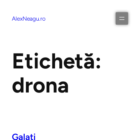
AlexNeagu.ro
Etichetă:
drona
Galați