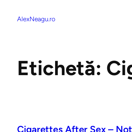
AlexNeagu.ro
Etichetă:
Ci
Cigarettes After Sex – No