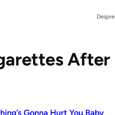
Despre
garettes After
thing’s Gonna Hurt You Baby