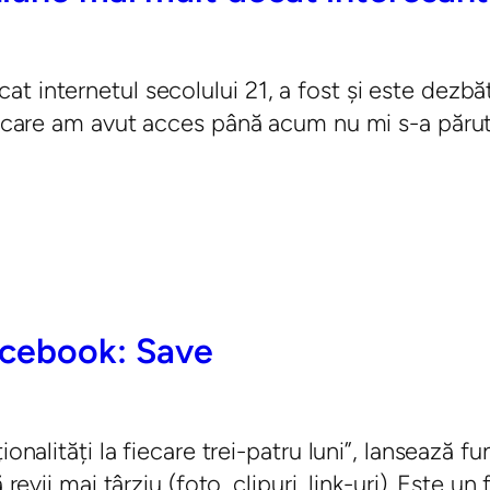
 internetul secolului 21, a fost și este dezbătut
 care am avut acces până acum nu mi s-a părut la
acebook: Save
onalități la fiecare trei-patru luni”, lansează f
 revii mai târziu (foto, clipuri, link-uri). Este u