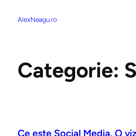
AlexNeagu.ro
Categorie:
S
Ce este Social Media. O vi