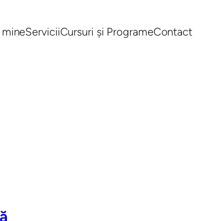
 mine
Servicii
Cursuri și Programe
Contact
tă