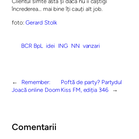
Clientul simte asta și dacă nu îi câștigi
încrederea… mai bine îți cauți alt job.
foto:
Gerard Stolk
BCR BpL
idei
ING
NN
vanzari
←
Remember:
Poftă de party? Partydul
Joacă online Doom
Kiss FM, ediția 346
→
Comentarii