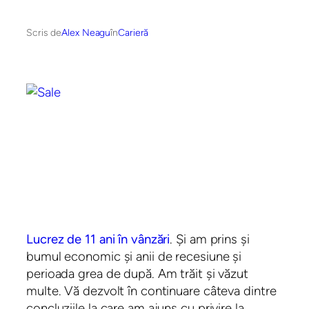
Scris de
Alex Neagu
în
Carieră
Lucrez de 11 ani în vânzări
. Și am prins și
bumul economic și anii de recesiune și
perioada grea de după. Am trăit și văzut
multe. Vă dezvolt în continuare câteva dintre
concluziile la care am ajuns cu privire la