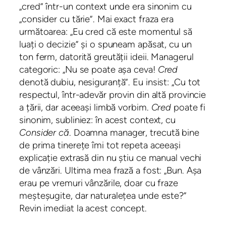
„cred” într-un context unde era sinonim cu
„consider cu tărie”. Mai exact fraza era
următoarea: „Eu cred că este momentul să
luați o decizie” și o spuneam apăsat, cu un
ton ferm, datorită greutății ideii. Managerul
categoric: „Nu se poate așa ceva!
Cred
denotă dubiu, nesiguranță”. Eu insist: „Cu tot
respectul, într-adevăr provin din altă provincie
a țării, dar aceeași limbă vorbim.
Cred
poate fi
sinonim, subliniez: în acest context, cu
Consider că
. Doamna manager, trecută bine
de prima tinerețe îmi tot repeta aceeași
explicație extrasă din nu știu ce manual vechi
de vânzări. Ultima mea frază a fost: „Bun. Așa
erau pe vremuri vânzările, doar cu fraze
meșteșugite, dar naturalețea unde este?”
Revin imediat la acest concept.