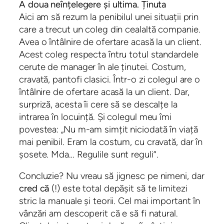
A doua neînțelegere și ultima. Ținuta
Aici am să rezum la penibilul unei situații prin
care a trecut un coleg din cealaltă companie.
Avea o întâlnire de ofertare acasă la un client.
Acest coleg respecta întru totul standardele
cerute de manager în ale ținutei. Costum,
cravată, pantofi clasici. Într-o zi colegul are o
întâlnire de ofertare acasă la un client. Dar,
surpriză, acesta îi cere să se descalțe la
intrarea în locuință. Și colegul meu îmi
povestea: „Nu m-am simțit niciodată în viață
mai penibil. Eram la costum, cu cravată, dar în
șosete. Mda… Regulile sunt reguli”.
Concluzie? Nu vreau să jignesc pe nimeni, dar
cred că
(!) este total depășit să te limitezi
stric la manuale și teorii. Cel mai important în
vânzări am descoperit că e să fi natural.