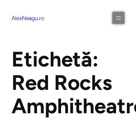
AlexNeagu.ro
Etichetă:
Red Rocks
Amphitheatr