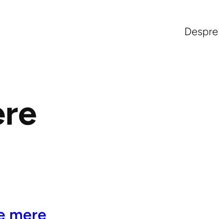
Despre
re
de mere