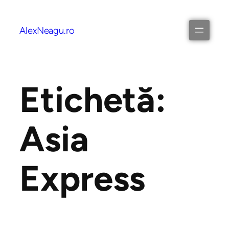
AlexNeagu.ro
Etichetă:
Asia
Express