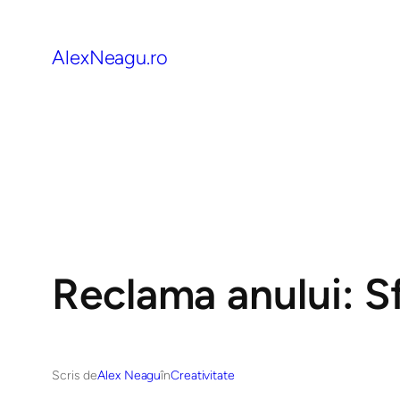
AlexNeagu.ro
Reclama anului: Sf
Scris de
Alex Neagu
în
Creativitate