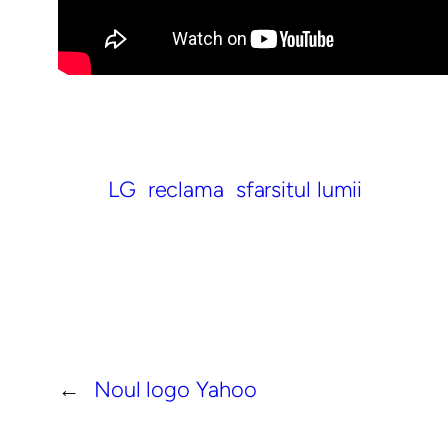
LG
reclama
sfarsitul lumii
←
Noul logo Yahoo