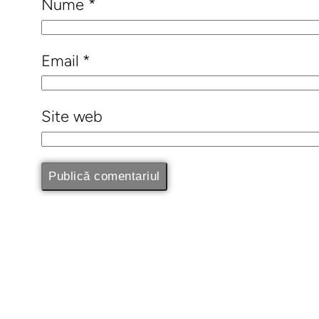
Nume
*
Email
*
Site web