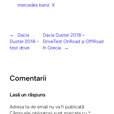
mercedes benz
X
←
Dacia
Dacia Duster 2018 –
Duster 2018 –
DriveTest OnRoad și OffRoad
test drive
în Grecia
→
Comentarii
Lasă un răspuns
Adresa ta de email nu va fi publicată.
Câmpurile obligatorii sunt marcate cu
*