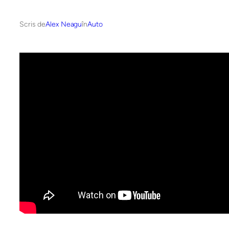
Scris de
Alex Neagu
în
Auto