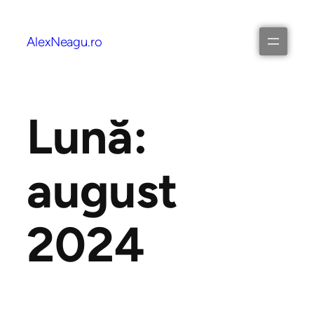
AlexNeagu.ro
Lună:
august
2024